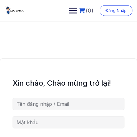
Chuyển
đến
(0)
Đăng Nhập
phần
nội
dung
Xin chào, Chào mừng trở lại!