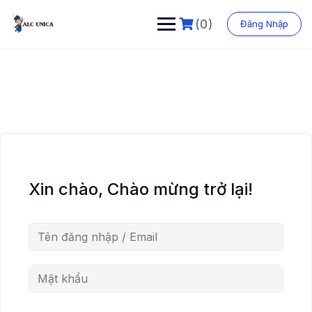
Chuyển
đến
(0)
Đăng Nhập
phần
nội
dung
Xin chào, Chào mừng trở lại!