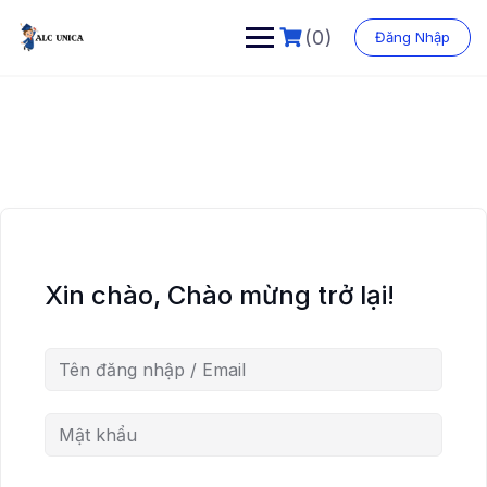
Chuyển
đến
(0)
Đăng Nhập
phần
nội
dung
Xin chào, Chào mừng trở lại!