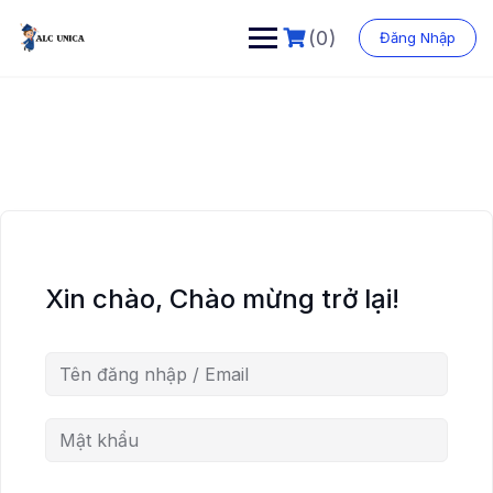
Chuyển
đến
(0)
Đăng Nhập
phần
nội
dung
Xin chào, Chào mừng trở lại!