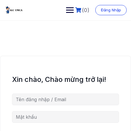
Chuyển
đến
(0)
Đăng Nhập
phần
nội
dung
Xin chào, Chào mừng trở lại!